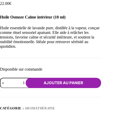
22.00
€
Huile Osmoze Calme intérieur (10 ml)
Huile essentielle de lavande pure, distillée à la vapeur, conçue
comme rituel sensoriel apaisant. Elle aide à relâcher les
tensions, favorise calme et sécurité intérieure, et soutient la
stabilité émotionnelle. Idéale pour retrouver sérénité au
quotidien.
Disponible sur commande
quantité
AJOUTER AU PANIER
de
Rituel
OsmoZe
-
Calme
intérieur
CATÉGORIE :
AROMATHÉRAPIE
à
l'huile